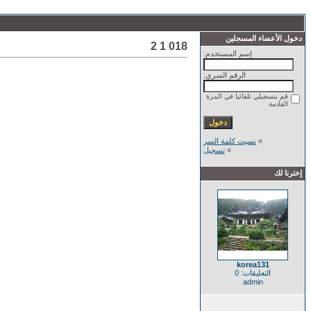
دخول الأعضاء المسجلين
018 1 2
إسم المستخدم:
الرقم السري:
قم بتسجيلي تلقائيا في المرة
القادمة
»
نسيت كلمة السر
»
تسجيل
إخترنا لك
korea131
التعليقات: 0
admin