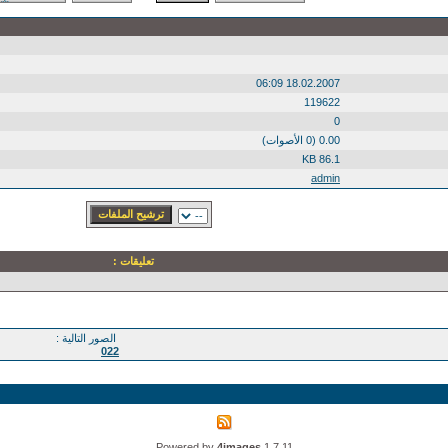
18.02.2007 06:09
119622
0
0.00 (0 الأصوات)
86.1 KB
admin
تعليقات :
الصور التالية :
022
Powered by
4images
1.7.11