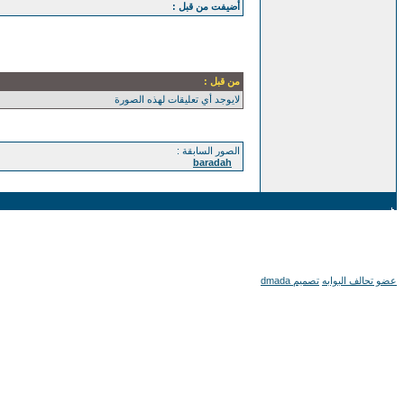
أضيفت من قبل :
من قبل :
لايوجد أي تعليقات لهذه الصورة
الصور السابقة :
baradah
عضو تحالف البوابه
تصميم dmada