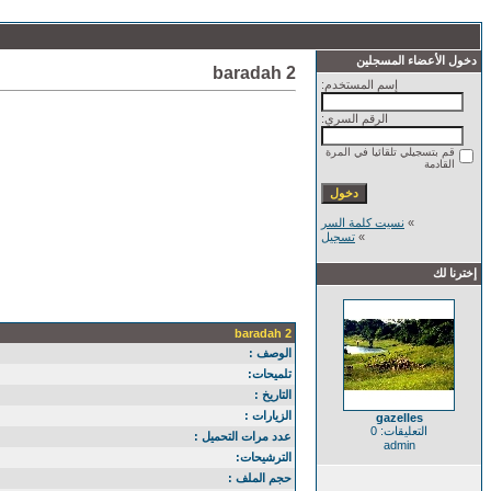
دخول الأعضاء المسجلين
baradah 2
إسم المستخدم:
الرقم السري:
قم بتسجيلي تلقائيا في المرة
القادمة
»
نسيت كلمة السر
»
تسجيل
إخترنا لك
baradah 2
الوصف :
تلميحات:
التاريخ :
الزيارات :
gazelles
التعليقات: 0
عدد مرات التحميل :
admin
الترشيحات:
حجم الملف :