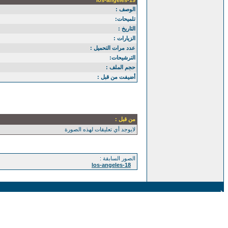
los-angeles-19
الوصف :
تلميحات:
التاريخ :
الزيارات :
عدد مرات التحميل :
الترشيحات:
حجم الملف :
أضيفت من قبل :
من قبل :
لايوجد أي تعليقات لهذه الصورة
الصور السابقة :
los-angeles-18