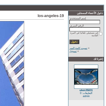
دخول الأعضاء المسجلين
los-angeles-19
إسم المستخدم:
الرقم السري:
قم بتسجيلي تلقائيا في المرة
القادمة
»
نسيت كلمة السر
»
تسجيل
إخترنا لك
uken35631
التعليقات: 0
admin