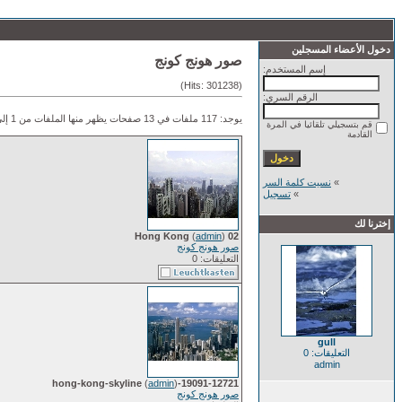
دخول الأعضاء المسجلين
صور هونج كونج
إسم المستخدم:
(Hits: 301238)
الرقم السري:
يوجد: 117 ملفات في 13 صفحات يظهر منها الملفات من 1 إلى 9.
قم بتسجيلي تلقائيا في المرة
القادمة
»
نسيت كلمة السر
»
تسجيل
إخترنا لك
(
admin
)
02 Hong Kong
صور هونج كونج
التعليقات: 0
gull
التعليقات: 0
admin
(
admin
)
19091-12721-hong-kong-skyline
صور هونج كونج