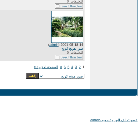
التعليقات: 0
)
admin
(
2001-05-18-14
صور هونج كونج
التعليقات: 0
1
2
3
4
5
6
»
الصفحة الاخيرة »
عضو تحالف البوابه
تصميم dmada