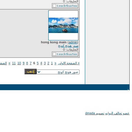
التعليقات: 0
hong kong main
(
admin
)
صور هونج كونج
التعليقات: 0
« الصفحة الاولى
«
1
2
3
4
5
6
7
8
9
10
11
»
الصفح
عضو تحالف البوابه
تصميم dmada