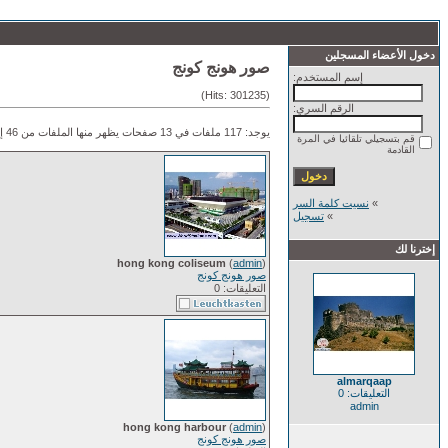
دخول الأعضاء المسجلين
صور هونج كونج
إسم المستخدم:
(Hits: 301235)
الرقم السري:
يوجد: 117 ملفات في 13 صفحات يظهر منها الملفات من 46 إلى 54.
قم بتسجيلي تلقائيا في المرة
القادمة
»
نسيت كلمة السر
»
تسجيل
إخترنا لك
hong kong coliseum
(
admin
)
صور هونج كونج
التعليقات: 0
almarqaap
التعليقات: 0
admin
hong kong harbour
(
admin
)
صور هونج كونج