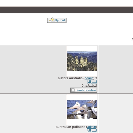
(
admin
)
3 sisters australia
استراليا
التعليقات: 0
australian pelicans
(
admin
)
استراليا