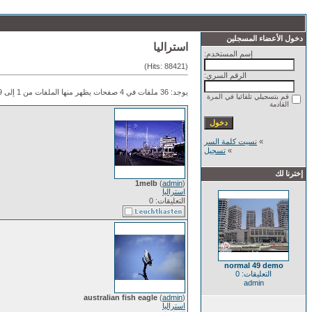
دخول الأعضاء المسجلين
استراليا
إسم المستخدم:
(Hits: 88421)
الرقم السري:
يوجد: 36 ملفات في 4 صفحات يظهر منها الملفات من 1 إلى 9.
قم بتسجيلي تلقائيا في المرة
القادمة
»
نسيت كلمة السر
»
تسجيل
إخترنا لك
1melb
(
admin
)
استراليا
التعليقات: 0
normal 49 demo
التعليقات: 0
admin
australian fish eagle
(
admin
)
استراليا