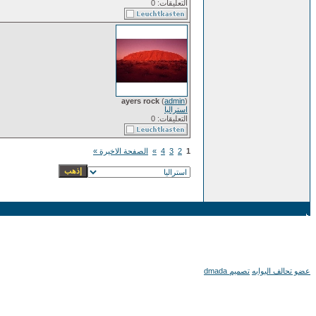
التعليقات: 0
ayers rock
(
admin
)
استراليا
التعليقات: 0
1
2
3
4
»
الصفحة الاخيرة »
عضو تحالف البوابه
تصميم dmada