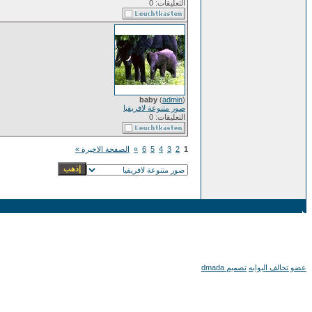
التعليقات: 0
baby
(
admin
)
صور متنوعة لافريقيا
التعليقات: 0
1
2
3
4
5
6
»
الصفحة الاخيرة »
عضو تحالف البوابه
تصميم dmada