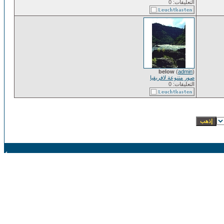
التعليقات: 0
below
(
admin
)
صور متنوعة لافريقيا
التعليقات: 0