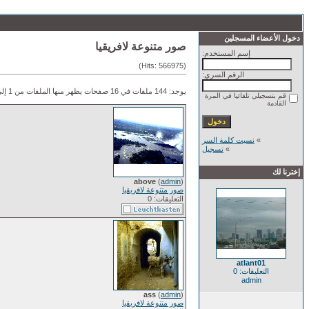
دخول الأعضاء المسجلين
صور متنوعة لافريقيا
إسم المستخدم:
(Hits: 566975)
الرقم السري:
يوجد: 144 ملفات في 16 صفحات يظهر منها الملفات من 1 إلى 9.
قم بتسجيلي تلقائيا في المرة
القادمة
»
نسيت كلمة السر
»
تسجيل
إخترنا لك
above
(
admin
)
صور متنوعة لافريقيا
التعليقات: 0
atlant01
التعليقات: 0
admin
ass
(
admin
)
صور متنوعة لافريقيا