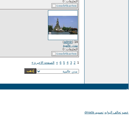
التعليقات: 0
)
admin
(
14
مدن عالمية
التعليقات: 0
1
2
3
4
5
6
»
الصفحة الاخيرة »
عضو تحالف البوابه
تصميم dmada