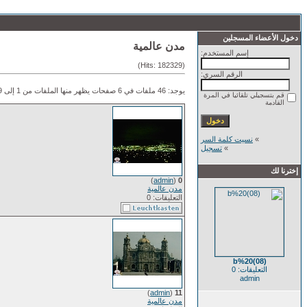
دخول الأعضاء المسجلين
مدن عالمية
إسم المستخدم:
(Hits: 182329)
الرقم السري:
يوجد: 46 ملفات في 6 صفحات يظهر منها الملفات من 1 إلى 9.
قم بتسجيلي تلقائيا في المرة
القادمة
»
نسيت كلمة السر
»
تسجيل
إخترنا لك
)
admin
(
0
مدن عالمية
التعليقات: 0
b%20(08)
التعليقات: 0
admin
)
admin
(
11
مدن عالمية