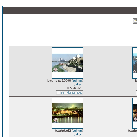
baghdad10000
(
admin
)
العراق
التعليقات: 0
baghdad2
(
admin
)
bagh
العراق