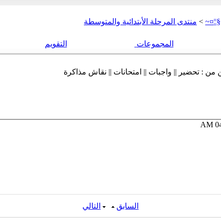
§¦¦¤~
>
منتدى المرحلة الأبتدائية والمتوسطة
المجموعات
التقويم
من : تحضير || واجبات || امتحانات || نقاش مذاكرة
04
السابق
التالي