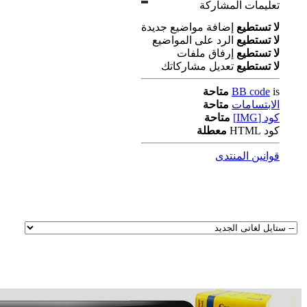
تعليمات المشاركة
لا تستطيع
إضافة مواضيع جديدة
لا تستطيع
الرد على المواضيع
لا تستطيع
إرفاق ملفات
لا تستطيع
تعديل مشاركاتك
is
BB code
متاحة
الابتسامات
متاحة
كود [IMG]
متاحة
كود HTML
معطلة
قوانين المنتدى