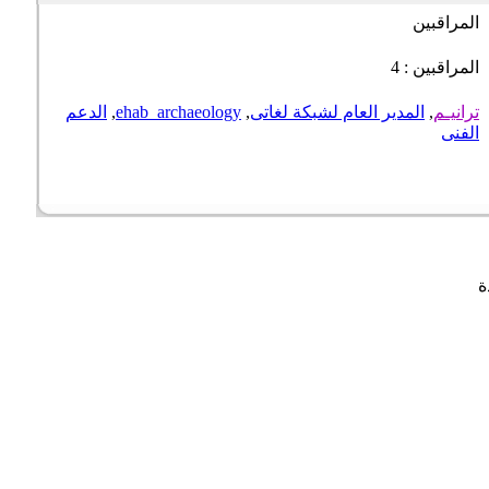
المراقبين
المراقبين : 4
ترانيـم
,
المدير العام لشبكة لغاتى
,
ehab_archaeology
,
الدعم
الفنى