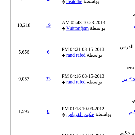
بواسطة
insitothe
05:48 AM
10-23-2013
10,218
19
بواسطة
Vuittonfjsm
04:21 PM
08-15-2013
5,656
6
بواسطة
rand rafed
04:16 PM
08-15-2013
9,057
33
الدرس الثالث عشر**الضمائر=los Pronombres Personales* من
بواسطة
rand rafed
01:18 PM
10-09-2012
1,595
0
م
بواسطة
حكيم القرباص