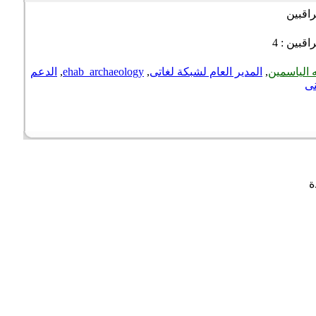
اقبين
قبين : 4
الياسمين
,
المدير العام لشبكة لغاتى
,
ehab_archaeology
,
الدعم
ى