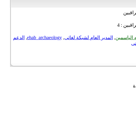
اقبين
قبين : 4
الياسمين
,
المدير العام لشبكة لغاتى
,
ehab_archaeology
,
الدعم
ى