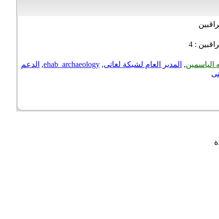
اقبين
قبين : 4
الياسمين
,
المدير العام لشبكة لغاتى
,
ehab_archaeology
,
الدعم
ى