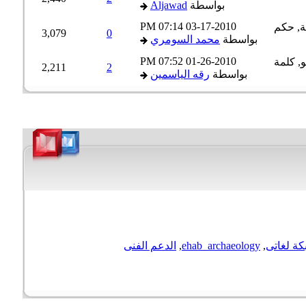
بواسطة
Aljawad
07:14 PM
03-17-2010
3,079
0
بواسطة
محمد السومري
07:52 PM
01-26-2010
2,211
2
بواسطة
رقه الياسمين
كة لغاتى
,
ehab_archaeology
,
الدعم الفنى