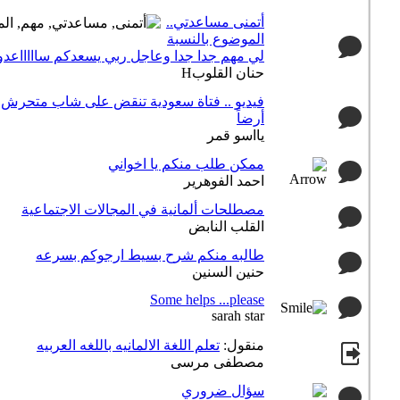
أتمنى مساعدتي..
الموضوع بالنسبة
لي مهم جدا جدا وعاجل ربي يسعدكم ساااااعد
حنان القلوبH
فيديو .. فتاة سعودية تنقض على شاب متحرش
أرضاً
يااسو قمر
ممكن طلب منكم يا اخواني
احمد الفوهرير
مصطلحات ألمانية في المجالات الاجتماعية
القلب النابض
طالبه منكم شرح بسيط ارجوكم بسرعه
حنين السنين
Some helps ...please
sarah star
منقول:
تعلم اللغة الالمانيه باللغه العربيه
مصطفى مرسى
سؤال ضروري