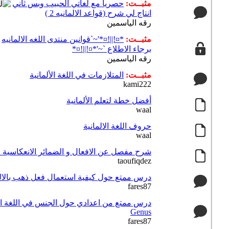
مثبــت:
حصريا مع لغاتي الحبيب وبس ثاني
انتاج لي شرح (قواعد الالمانيه 2 )
رقه الياسمين
مثبــت:
*¤!||!¤*'~`قوانين منتدى اللغه الالمانيه
برجاء الاطلاع `~'*¤!||!¤*
رقه الياسمين
مثبــت:
المتلازمات في اللغة الألمانية
kami222
أفضل خطة لتعلم الألمانية
waal
حروف اللغة الالمانية
waal
شرح مفصل عن الافعال و الضمائر الانعكاسية في اللغة الألمانية fl
taoufiqdez
درس ممتع حول كيفية استعمال فعل ذهب بالالمانية 
fares87
Genus
fares87