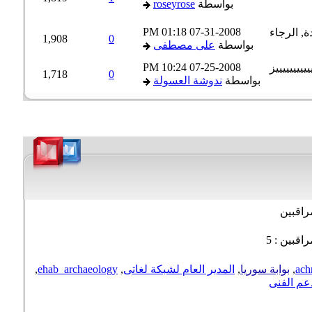
بواسطة
roseyrose
01:18 PM
07-31-2008
1,908
0
بواسطة
على مصطفى
10:24 PM
07-25-2008
1,718
0
بواسطة
ندوشة العسولة
اقبين
قبين : 5
ac
,
بوابة سوريا
,
المدير العام لشبكة لغاتى
,
ehab_archaeology
,
م الفنى