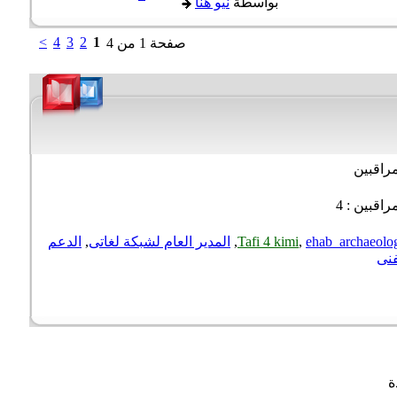
بواسطة
نيو هنا
>
4
3
2
1
صفحة 1 من 4
راقبين
اقبين : 4
ehab_archaeol
,
Tafi 4 kimi
,
المدير العام لشبكة لغاتى
,
الدعم
نى