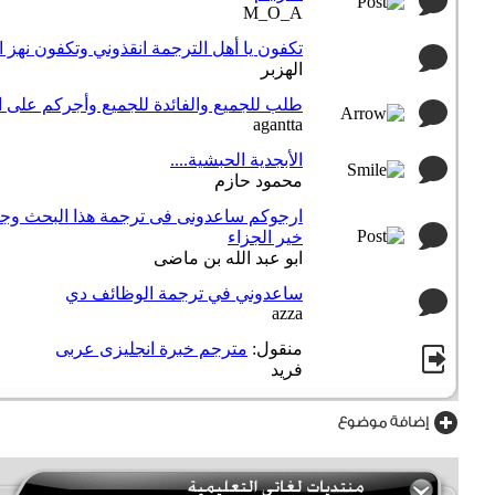
M_O_A
تكفون يا أهل الترجمة انقذوني وتكفون نهز ال
الهزبر
طلب للجميع والفائدة للجميع وأجركم على ال
agantta
الأبجدية الحبشية....
محمود حازم
ارجوكم ساعدونى فى ترجمة هذا البحث وجزا
خير الجزاء
ابو عبد الله بن ماضى
ساعدوني في ترجمة الوظائف دي
azza
منقول:
مترجم خبرة انجليزى عربى
فريد