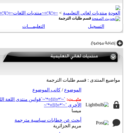
منتديات لغاتى التعليمية
>
~¤¦¦§¦¦¤~منتديات اللغات~¤¦¦§¦¦¤
قسم طلبات الترجمة
التسجيل
التعليمـــات
مواضيع المنتدى
: قسم طلبات الترجمة
الموضوع
/
كاتب الموضوع
مثبــت:
`~'*¤!||!¤*'~`قوانين منتدى اللغة ال
الأخرى `~'*¤!||!¤*'~
ميسا
أبحث عن خطابات سياسية مترجمة
مريم الجزائرية