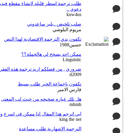
طلب ترجمة اسطر قليله لإنشاء مقطع فيدي
دعوي ..
kuw4us
صلب تلخيص ..بليز ساعدوني
مريوم البلوشي
تكفون بدي الترجمة الاقتصادية لهذا النص
حسين1988
ممكن احد يصحح لي هالجملة؟؟
Linguistic
ضروري , من فضلكم اريد ترجمة هذه الفقره
d2009
تكفون ياجماعة الخير طلب بسيط
فارس الامير
هل تلك عباره صحيحه من حيث لب المعنى
mhmh
ابي اترجم هذا المقال اذا ممكن في اسرع 
king the net
الترجمة الإشهارية طلب مساعدة