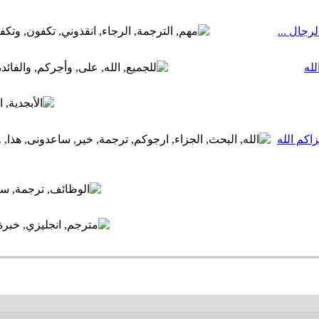
رجال ...
له
كم الله