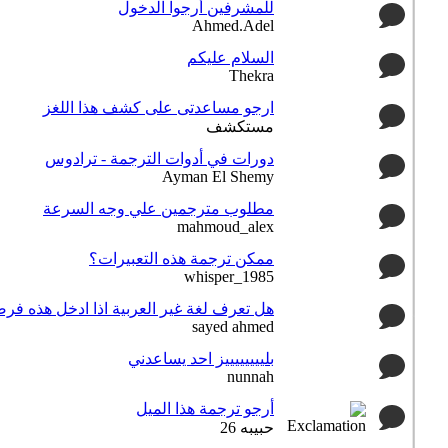
للمشرفين أرجوا الدخول
Ahmed.Adel
السلام عليكم
Thekra
ارجو مساعدتى على كشف هذا اللغز
مستكشف
دورات في أدوات الترجمة - ترادوس
Ayman El Shemy
مطلوب مترجمين علي وجه السرعة
mahmoud_alex
ممكن ترجمة هذه التعبيرات؟
whisper_1985
هل تعرف لغة غير العربية اذا ادخل هذه فر
sayed ahmed
بلييييييييز احد يساعدني
nunnah
أرجو ترجمة هذا الميل
حبيبه 26