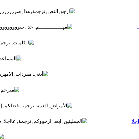
.
....
جلا