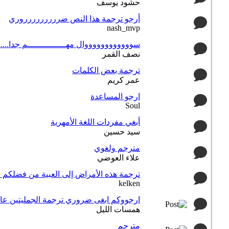
حشود يوسف
أرجو ترجمة هذا النص ضررررررررروري
nash_mvp
سووووووووووووال مهـــــــــــــــم جدا.....
نصف القمر
ترجمة بعض الكلمات
عمر كريم
ارجو المساعدة
Soul
أبغي مفردات اللغة الأمهرية
سيد حسين
مترجم ولغوي
علاء العوضي
ترجمة هذه الأمراض إلى العبية من فضلكم ....
kelken
ارجووكم ابغى ضروري ترجمة الجمليتين عاا
همسات الليل
مترجم