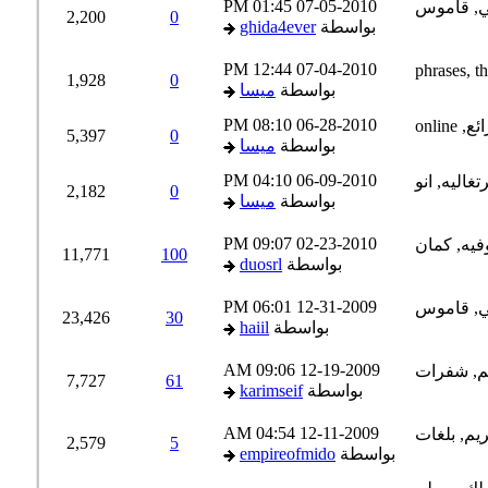
01:45 PM
07-05-2010
2,200
0
بواسطة
ghida4ever
12:44 PM
07-04-2010
1,928
0
بواسطة
ميسا
08:10 PM
06-28-2010
5,397
0
بواسطة
ميسا
04:10 PM
06-09-2010
2,182
0
بواسطة
ميسا
09:07 PM
02-23-2010
11,771
100
بواسطة
duosrl
06:01 PM
12-31-2009
23,426
30
بواسطة
haiil
09:06 AM
12-19-2009
7,727
61
بواسطة
karimseif
04:54 AM
12-11-2009
2,579
5
بواسطة
empireofmido