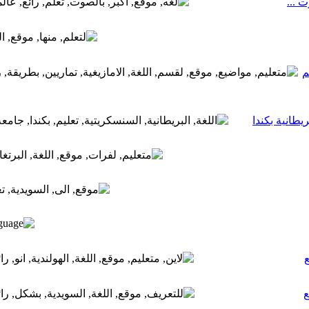
م
يطانية بكندا
ع
ع