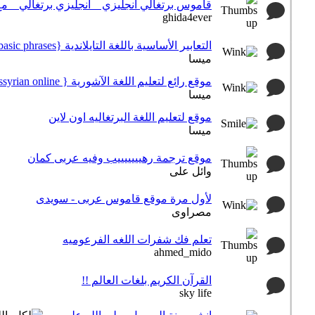
قاموس برتغالي انجليزي _ انجليزي برتغالي _ مع 
ghida4ever
التعابير الأساسية باللغة التايلاندية {thai basic phrases}
ميسا
موقع رائع لتعليم اللغة الآشورية { learn assyrian online}
ميسا
موقع لتعليم اللغة البرتغاليه اون لاين
ميسا
موقع ترجمة رهيييييييب وفيه عربى كمان
وائل على
لأول مرة موقع قاموس عربى - سويدى
مصراوى
تعلم فك شفرات اللغه الفرعوميه
ahmed_mido
القرآن الكريم بلغات العالم !!
sky life