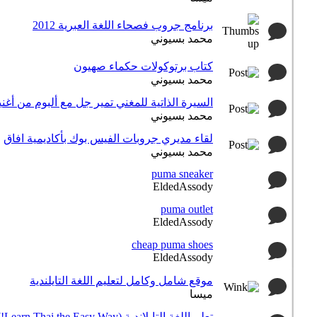
برنامج جروب فصحاء اللغة العبرية 2012
محمد بسيوني
كتاب برتوكولات حكماء صهيون
محمد بسيوني
السيرة الذاتية للمغني تمير جل مع ألبوم من أغني
محمد بسيوني
لقاء مديري جروبات الفيس بوك بأكاديمية افاق
محمد بسيوني
puma sneaker
EldedAssody
puma outlet
EldedAssody
cheap puma shoes
EldedAssody
موقع شامل وكامل لتعليم اللغة التايلندية
ميسا
تعلم اللغة التايلاندية (Learn Thai the Easy Way!)