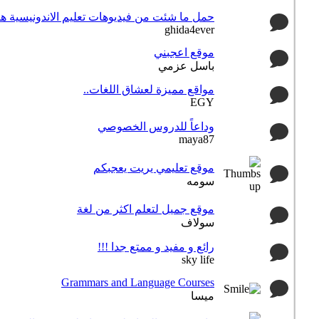
حمل ما شئت من فيديوهات تعليم الاندونيسية هن
ghida4ever
موقع اعجبني
باسل عزمي
مواقع مميزة لعشاق اللغات..
EGY
وداعاً للدروس الخصوصي
maya87
موقع تعليمي يريت يعجبكم
سومه
موقع جميل لتعلم اكثر من لغة
سولاف
رائع و مفيد و ممتع جدا !!!
sky life
Grammars and Language Courses
ميسا