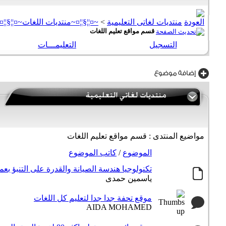
منتديات لغاتى التعليمية
>
~¤¦¦§¦¦¤~منتديات اللغات~¤¦¦§¦¦¤
قسم مواقع تعليم اللغات
التسجيل
التعليمـــات
مواضيع المنتدى
: قسم مواقع تعليم اللغات
الموضوع
/
كاتب الموضوع
تكنولوجيا هندسة الصيانة والقدرة على التنبؤ بعملياتها_24/07/2016_كوالالم
ياسمين حمدى
موقع تحفة جدا جدا لتعليم كل اللغات
AIDA MOHAMED