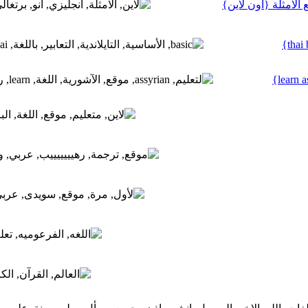
الامثلة {اون لاين}