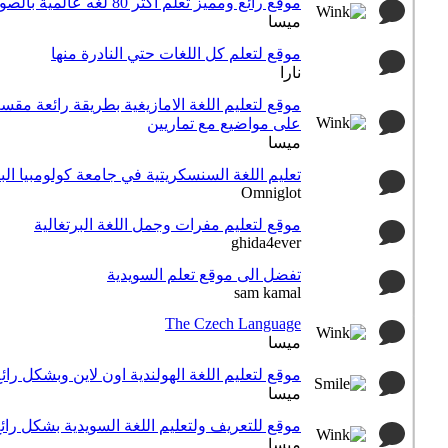
موقع رائع ومميز تعلم اكثر 80 لغه عالمية بالصوت ...
ميسا
موقع لتعلم كل اللغات حتي النادرة منها
نارا
موقع لتعليم اللغة الامازيغية بطريقة رائعة مقس
على مواضيع مع تماريين
ميسا
تعليم اللغة السنسكريتية في جامعة كولومبيا البر
Omniglot
موقع لتعليم مفرات وجمل اللغة البرتغالية
ghida4ever
تفضل الى موقع تعلم السويدية
sam kamal
The Czech Language
ميسا
موقع لتعليم اللغة الهولندية اون لاين وبشكل رائ
ميسا
موقع للتعريف ولتعليم اللغة السويدية بشكل رائ
ميسا