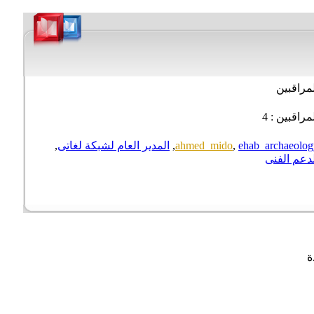
راقبين
راقبين : 4
ehab_archaeol
,
ahmed_mido
,
المدير العام لشبكة لغاتى
,
عم الفنى