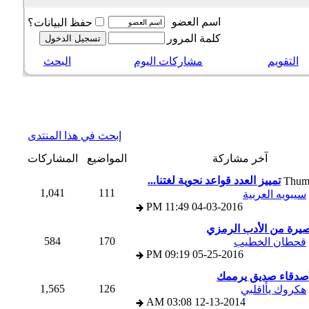
اسم العضو
حفظ البيانات؟
كلمة المرور
التقويم
مشاركات اليوم
البحث
إبحث في هذا المنتدى
آخر مشاركة
المواضيع
المشاركات
تمييز العدد قواعد نحوية لغتنا...
1,041
111
يبويه العربية
11:49 PM
04-03-2016
ة من الأدب الرمزي
584
170
حطان الخطيب
09:19 PM
05-25-2016
أصدقاء صديق يرممك
1,565
126
كروك يأاقلبي
03:08 AM
12-13-2014