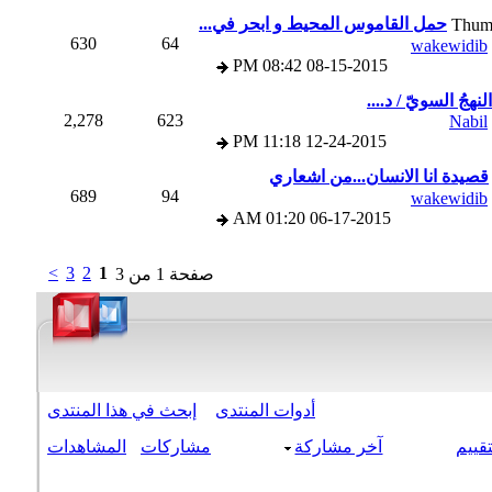
حمل القاموس المحيط و ابحر في...
630
64
wakewidi
08:42 PM
08-15-2015
جُ السويّ / د....
2,278
623
Nabi
11:18 PM
12-24-2015
صيدة انا الانسان...من اشعاري
689
94
wakewidi
01:20 AM
06-17-2015
>
3
2
1
صفحة 1 من 3
أدوات المنتدى
إبحث في هذا المنتدى
قييم
آخر مشاركة
مشاركات
المشاهدات