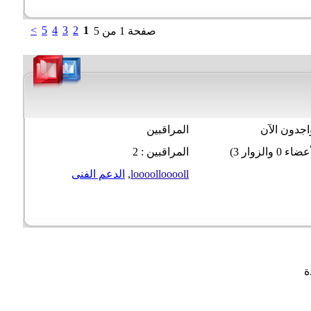
>
5
4
3
2
1
صفحة 1 من 5
جدون الآن
المراقبين
المراقبين : 2
loooollooooll
,
الدعم الفنى