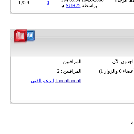
1,929
0
بواسطة
SUH75
جدون الآن
المراقبين
المراقبين : 2
loooollooooll
,
الدعم الفنى