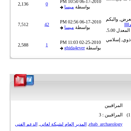
10:50 PM
06-17-2010
2,136
0
بواسطة
ميسا
02:56 PM
06-17-2010
7,512
42
اا
بواسطة
ميسا
11:03 PM
02-25-2010
2,588
1
بواسطة
ghida4ever
المراقبين
المراقبين : 3
ehab_archaeology
,
المدير العام لشبكة لغاتى
,
الدعم الفنى