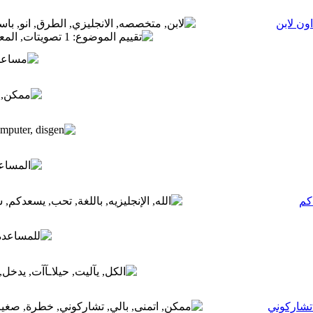
ون لابن
كم
تشاركوني