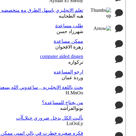
Ayman El Shemy
تعلم الانجليزي باسهل الطرق مع متخصصه ا
هبه الطحاينه
طلب مساعدة
شهرزاد حسن
ممكن مساعدة
زهرة الاقحوان
computer aided disgen
تركوازه
ارجو المساعده
وردة عمان
بحث باللغة الإنجليزيه ,, ساعدوني الله يسعد
H.MnOo
من يحتاج للمساعده؟
نونوالفراشه
يآليت الكل يدخل ضروري حيلاـآآت
LoOoLy
فكره صغيره خطرت في بالي اتمنى ممكن 