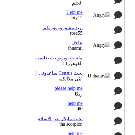
الحلم
Help me
toty12
اريد مشوووووورتكم
rose55
عاجل
ibnamri
ملفات بويربوينت تعليمية
الفوهرر511
بحث Census ساعدوني :(
أنثى ملاآئكيه
please help me
ريكا
help me
l0l0
اغنية مايكل عن الاسلام
tha scorpion
help me