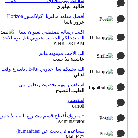
سااااعدوني محتاجتــــــــــــــــــــكم....
طالبه انجليزي
أفضل معاهد ماليزيا- كولالمبور Horizon
عزوز باشا
اكتب رساله لصديقتي لعنوان بيتنا
الله يدخلكم الجنه ساعدوني قبل يوم الاحد
P!NK DREAM
الى الاخت موهوبه هانم
عاشقة بلا حبيب
الله يخليكم ساااعدوني عااجل باسرع وقت
اشلي
استفسار مهم بخصوص تعليم ابني
الطيب النصوح
استفسار
carroll
:: مبروك أفتتاح قسم مشاريع اللغة الأنجليزية
Administrator
مساعده في بحث عن (humanities)
Majid^77