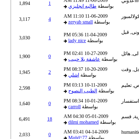
11:49 AM
11-06-2009
1,894
1
بواسطة
طالبه انجليزي
11:10 AM
11-06-2009
3,117
4
بواسطة
zeryab small
05:36 PM
11-04-2009
3,030
1
بواسطة
lady nice
02:41 PM
10-27-2009
1,900
0
بواسطة
عاشقة بلا حبيب
08:37 PM
10-20-2009
1,945
2
بواسطة
اشلي
03:13 PM
10-11-2009
2,598
0
بواسطة
الطيب النصوح
08:34 PM
10-01-2009
1,640
0
بواسطة
carroll
04:30 AM
05-01-2009
6,491
18
بواسطة
dilmi mohamed
03:41 AM
04-14-2009
2,033
0
بواسطة
Majid^77