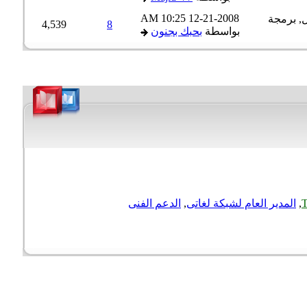
10:25 AM
12-21-2008
4,539
8
بواسطة
بحبك بجنون
T
,
المدير العام لشبكة لغاتى
,
الدعم الفنى