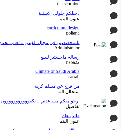
tha scorpion
دخيلكم حلولي الاسئلة
عيون اليتم
curriculum design
poliana
للمتخصصين فى مجال الفيديو .. لغاتى تحتا
Administrator
رساله ماجستير للبيع
heba22
Climate of Saudi Arabia
sarrah
من فرج عن مسلم كربه
سبحاان الله
ارجو منكم مساعدتي .. تكفووووووووووون
تفاصيل
طلب هام
عيون اليتم