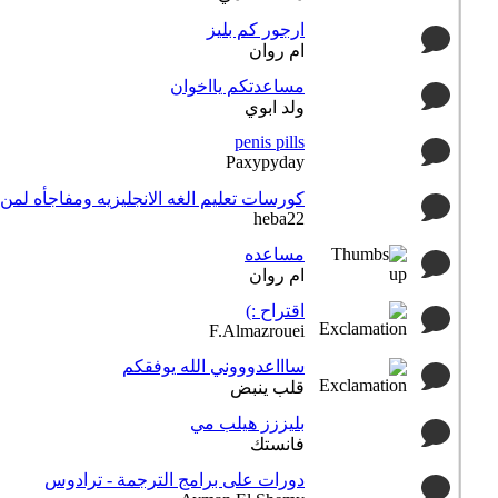
ارجور كم بليز
ام روان
مساعدتكم يااخوان
ولد ابوي
penis pills
Paxypyday
كورسات تعليم الغه الانجليزيه ومفاجأه لمن 
heba22
مساعده
ام روان
اقتراح :)
F.Almazrouei
ساااعدوووني الله يوفقكم
قلب ينبض
بليززز هيلب مي
فانستك
دورات على برامج الترجمة - ترادوس