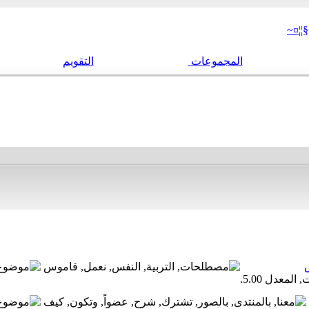
§¦¦¤~
المجموعات
التقويم