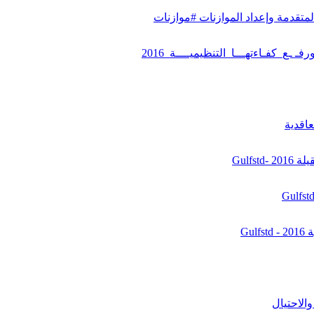
لمتقدمة وإعداد الموازنات #موازنات
 ـع_كفـاءتهـــا_التنظيميــــة_2016
عاقدية
Gulfs
Gu
الاحتيال