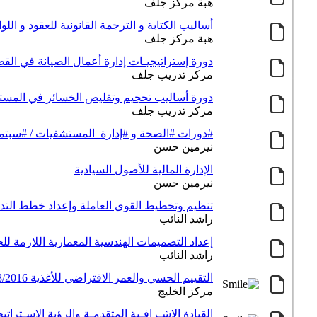
هبة مركز جلف
أساليب الكتابة و الترجمة القانونية للعقود و اللو
هبة مركز جلف
دورة إستراتيجيـات إدارة أعمال الصيانة في القطاع
مركز تدريب جلف
دورة أساليب تحجيم وتقليص الخسائر في المستودع
مركز تدريب جلف
#دورات #الصحة و #إدارة_المستشفيات / #سبتمبر 2016 - الخليج للت
نيرمين حسن
الإدارة المالية للأصول السيادية
نيرمين حسن
تنظيم وتخطيط القوى العاملة وإعداد خطط التدريب td
راشد النائب
إعداد التصميمات الهندسية المعمارية اللازمة
راشد النائب
التقييم الحسي والعمر الافتراضي للأغذية 21/8/2016-5 أيام (الدمام / الدوحة)
مركز الخليج
القيادة الإشـرافـية المتقدمـة والرؤية الإسـتراتيجيـة الإبـداعـي