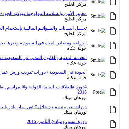
مركز الخليج
معايير الأمن والسلامة البيولوجية وتوكيد الجودة فى الم
مركز الخليج
تحلـيل البيـانات والقــوائـم الماليـة بإستخدام الطــرق الاحصائي
مركز الخليج
الزراعة ومصادر المياه في السعودية وغيرها /
خولة عكام
الخدمة المدنية والقانون المدني في السعودية
خولة عكام
الجودة في السعودية / دورات تدريب ورش عمل
خولة عكام
#دورة #العلاقات_العامة الدولية و#المراسم , #
2016
نورهان ميتك
دورات تدريبية مميزة خلال #شهر_مايو بادر بالتسجي
نورهان ميتك
دورة أسس ومبادئ التأمين 2016
نورهان ميتك