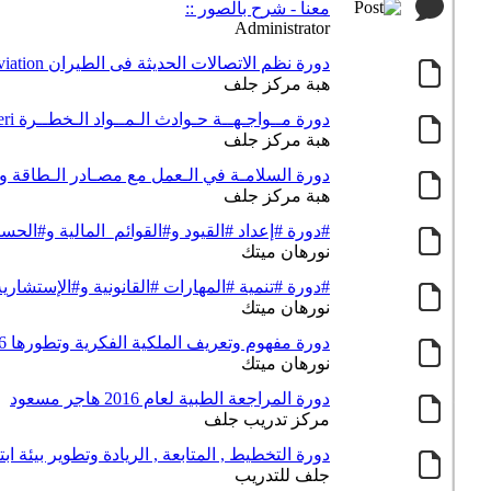
معنا - شرح بالصور ::
Administrator
دورة نظم الاتصالات الحديثة فى الطيران Modern communication systems in aviation
هبة مركز جلف
دورة مــواجـهــة حـوادث الـمــواد الـخطــرة The face of incidents of hazardous materi
هبة مركز جلف
دورة السلامـة في الـعمل مع مصـادر الـطاقة و أقفـال السلامة h th
هبة مركز جلف
#دورة #إعداد #القيود و#القوائم_المالية و#الحسابات_الخت
نورهان ميتك
#دورة #تنمية #المهارات #القانونية و#الإستشارية 
نورهان ميتك
دورة مفهوم وتعريف الملكية الفكرية وتطورها 2016
نورهان ميتك
دورة المراجعة الطبية لعام 2016 هاجر مسعود
مركز تدريب جلف
دورة التخطيط , المتابعة , الريادة وتطوير بيئة اب
جلف للتدريب