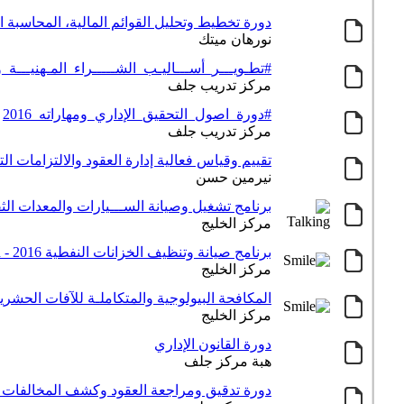
دورة تخطيط وتحليل القوائم المالية، المحاسبة ا
نورهان ميتك
#تطـويـــر_أســـاليـب_الشـــــراء_المـهنيـــة_ورفـ
مركز تدريب جلف
#دورة_اصول_التحقيق_الإداري_ومهاراته_2016
مركز تدريب جلف
تقييم وقياس فعالية إدارة العقود والالتزامات الت
نيرمين حسن
برنامج تشغيل وصيانة الســـيارات والمعدات الثقيلة 2016 -td
مركز الخليج
برنامج صيانة وتنظيف الخزانات النفطية 2016 - Gulfstd
مركز الخليج
المكافحة البيولوجية والمتكاملـة للآفات الحشرية 2016 - lfstd
مركز الخليج
دورة القانون الإداري
هبة مركز جلف
دورة تدقيق ومراجعة العقود وكشف المخالفات و