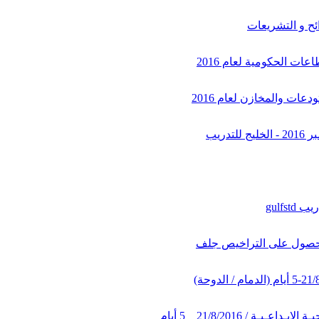
ائح و التشريعات
ات الحكومية لعام 2016
ات والمخازن لعام 2016
دريب
gulfs
 للحصول على التراخيص جلف
ـة / 21/8/2016__5 أيام