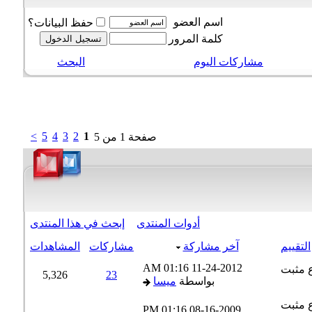
اسم العضو
حفظ البيانات؟
كلمة المرور
مشاركات اليوم
البحث
>
5
4
3
2
1
صفحة 1 من 5
أدوات المنتدى
إبحث في هذا المنتدى
التقييم
آخر مشاركة
مشاركات
المشاهدات
01:16 AM
11-24-2012
5,326
23
بواسطة
ميسا
01:16 PM
08-16-2009