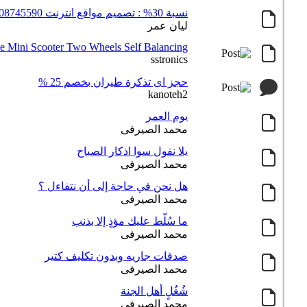
نسبة 30% : تصميم مواقع انترنت 01008745590
ليان عمر
le Mini Scooter Two Wheels Self Balancing
sstronics
حجز اى تذكرة طيران بخصم 25 %
kanoteh2
يوم العمر
محمد الصيرفى
يلا نقول سوا اذكار الصباح
محمد الصيرفى
هل نحن في حاجة إلى أن نتفاءل ؟
محمد الصيرفى
ما سُلّط عليك مؤذٍ إلا بذنب
محمد الصيرفى
صدقات جاريه وبدون تكليف كتير
محمد الصيرفى
شُغُلٍ أهل الجنة
محمد الصيرفى