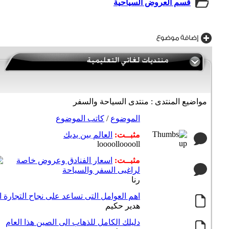
قسم العروض السياحية
مواضيع المنتدى
: منتدى السياحة والسفر
الموضوع
/
كاتب الموضوع
مثبــت:
العالم بين يديك
loooollooooll
مثبــت:
اسعار الفنادق وعروض خاصة
لراغبى السفر والسياحة
رنا
اهم العوامل التى تساعد على نجاح التجارة ا
هدير حكيم
دليلك الكامل للذهاب الى الصين هذا العام