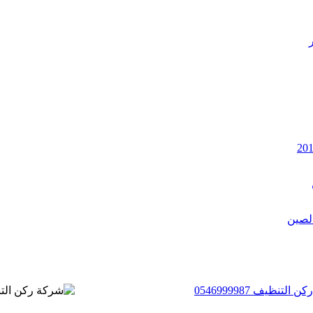
ظيف 0546999987