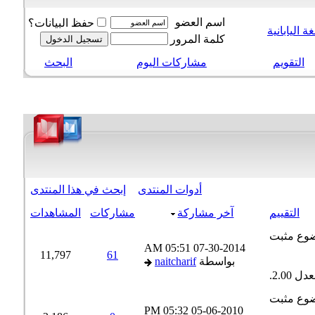
اسم العضو
حفظ البيانات؟
 اليابانية
كلمة المرور
التقويم
مشاركات اليوم
البحث
أدوات المنتدى
إبحث في هذا المنتدى
التقييم
آخر مشاركة
مشاركات
المشاهدات
05:51 AM
07-30-2014
11,797
61
بواسطة
naitcharif
05:32 PM
05-06-2010