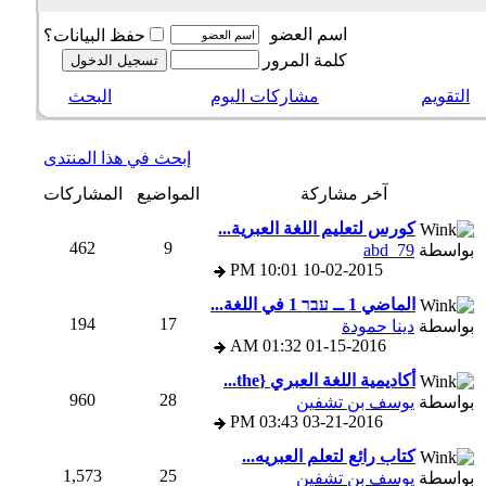
اسم العضو
حفظ البيانات؟
كلمة المرور
التقويم
مشاركات اليوم
البحث
إبحث في هذا المنتدى
آخر مشاركة
المواضيع
المشاركات
كورس لتعليم اللغة العبرية...
462
9
بواسطة
abd_79
10:01 PM
10-02-2015
الماضي 1 ــ עבר 1 في اللغة...
194
17
بواسطة
دينا حمودة
01:32 AM
01-15-2016
أكاديمية اللغة العبري {the...
960
28
بواسطة
يوسف بن تشفين
03:43 PM
03-21-2016
كتاب رائع لتعلم العبريه...
1,573
25
بواسطة
يوسف بن تشفين