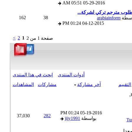
05:51 AM
05-29-2016
وب مترجم تركي لشركة...
162
38
سطة
arabiainform
01:24 PM
04-12-2015
>
2
1
صفحة 1 من 2
أدوات المنتدى
إبحث في هذا المنتدى
لتقييم
آخر مشاركة
مشاركات
المشاهدات
01:24 PM
05-19-2016
37,030
282
بواسطة
jijy1991
ية {Turkish