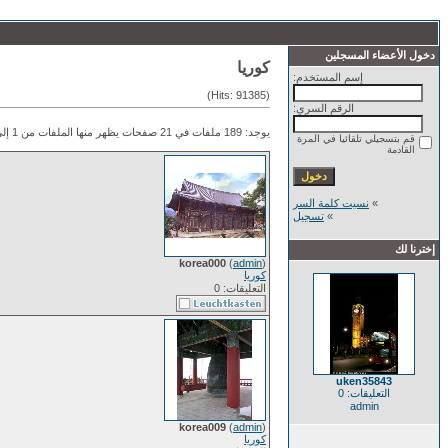
دخول الأعضاء المسجلين
كوريا
إسم المستخدم:
(Hits: 91385)
الرقم السري:
يوجد: 189 ملفات في 21 صفحات يظهر منها الملفات من 1 إلى 9.
قم بتسجيلي تلقائيا في المرة
القادمة
»
نسيت كلمة السر
»
تسجيل
إخترنا لك
korea000
(
admin
)
كوريا
التعليقات: 0
uken35843
التعليقات: 0
admin
korea009
(
admin
)
كوريا