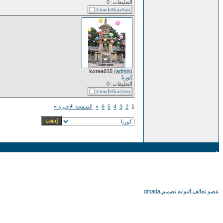
التعليقات: 0
korea015
(
admin
)
كوريا
التعليقات: 0
1
2
3
4
5
6
»
الصفحة الاخيرة »
عضو تحالف البوابه
تصميم dmada