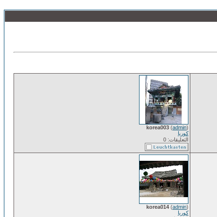
korea003
(
admin
)
كوريا
التعليقات: 0
korea014
(
admin
)
كوريا