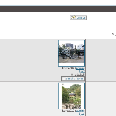
korea002
(
admin
)
كوريا
التعليقات: 0
korea010
(
admin
)
كوريا