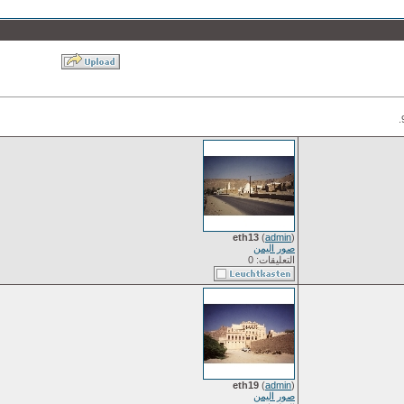
eth13
(
admin
)
صور اليمن
التعليقات: 0
eth19
(
admin
)
صور اليمن