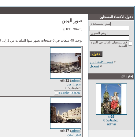
دخول الأعضاء المسجلين
صور اليمن
إسم المستخدم:
(Hits: 78473)
الرقم السري:
يوجد: 49 ملفات في 6 صفحات يظهر منها الملفات من 1 إلى 9.
قم بتسجيلي تلقائيا في المرة
القادمة
»
نسيت كلمة السر
»
تسجيل
إخترنا لك
eth12
(
admin
)
صور اليمن
التعليقات: 0
tr26
التعليقات: 0
admin
eth17
(
admin
)
صور اليمن