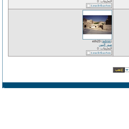
التعليقات: 0
eth23
(
admin
)
صور اليمن
التعليقات: 0