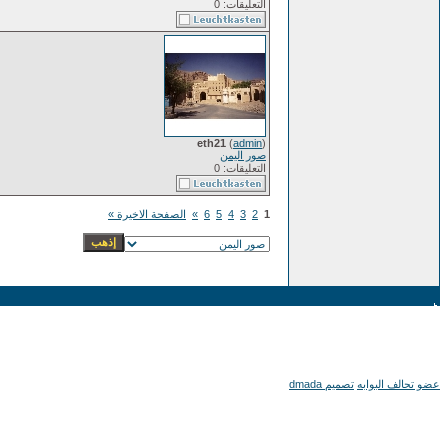
التعليقات: 0
eth21
(
admin
)
صور اليمن
التعليقات: 0
1
2
3
4
5
6
»
الصفحة الاخيرة »
عضو تحالف البوابه
تصميم dmada