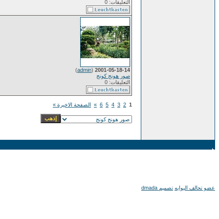
التعليقات: 0
)
admin
(
2001-05-18-14
صور هونج كونج
التعليقات: 0
1
2
3
4
5
6
»
الصفحة الاخيرة »
عضو تحالف البوابه
تصميم dmada