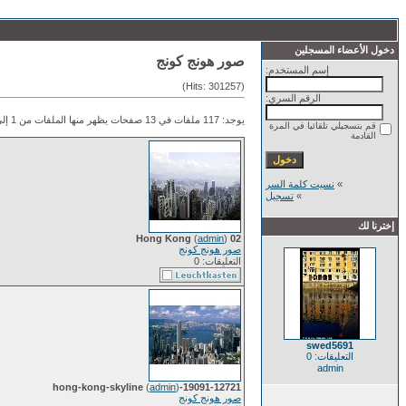
دخول الأعضاء المسجلين
صور هونج كونج
إسم المستخدم:
(Hits: 301257)
الرقم السري:
يوجد: 117 ملفات في 13 صفحات يظهر منها الملفات من 1 إلى 9.
قم بتسجيلي تلقائيا في المرة
القادمة
»
نسيت كلمة السر
»
تسجيل
إخترنا لك
(
admin
)
02 Hong Kong
صور هونج كونج
التعليقات: 0
swed5691
التعليقات: 0
admin
(
admin
)
19091-12721-hong-kong-skyline
صور هونج كونج