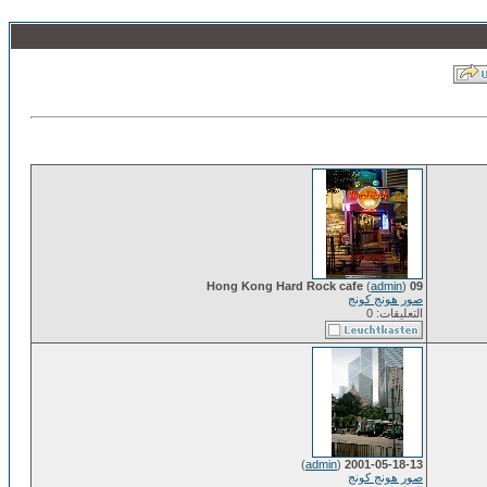
(
admin
)
09 Hong Kong Hard Rock cafe
صور هونج كونج
التعليقات: 0
)
admin
(
2001-05-18-13
صور هونج كونج