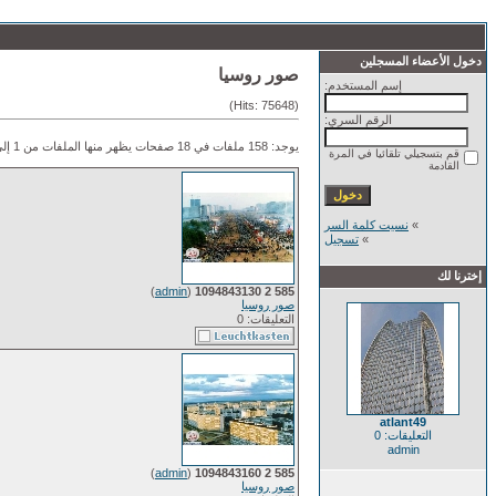
دخول الأعضاء المسجلين
صور روسيا
إسم المستخدم:
(Hits: 75648)
الرقم السري:
يوجد: 158 ملفات في 18 صفحات يظهر منها الملفات من 1 إلى 9.
قم بتسجيلي تلقائيا في المرة
القادمة
»
نسيت كلمة السر
»
تسجيل
إخترنا لك
)
admin
(
585 2 1094843130
صور روسيا
التعليقات: 0
atlant49
التعليقات: 0
admin
)
admin
(
585 2 1094843160
صور روسيا