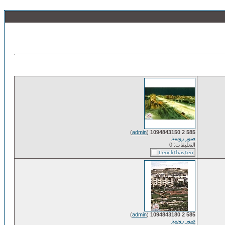
)
admin
(
585 2 1094843150
صور روسيا
التعليقات: 0
)
admin
(
585 2 1094843180
صور روسيا