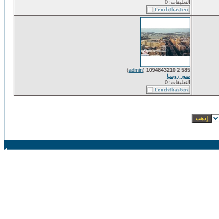
التعليقات: 0
)
admin
(
585 2 1094843210
صور روسيا
التعليقات: 0