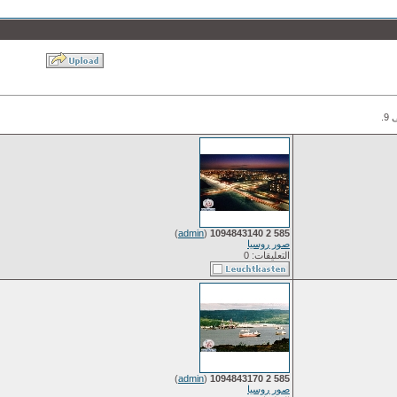
)
admin
(
585 2 1094843140
صور روسيا
التعليقات: 0
)
admin
(
585 2 1094843170
صور روسيا