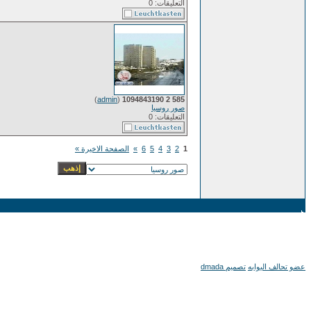
التعليقات: 0
)
admin
(
585 2 1094843190
صور روسيا
التعليقات: 0
1
2
3
4
5
6
»
الصفحة الاخيرة »
عضو تحالف البوابه
تصميم dmada