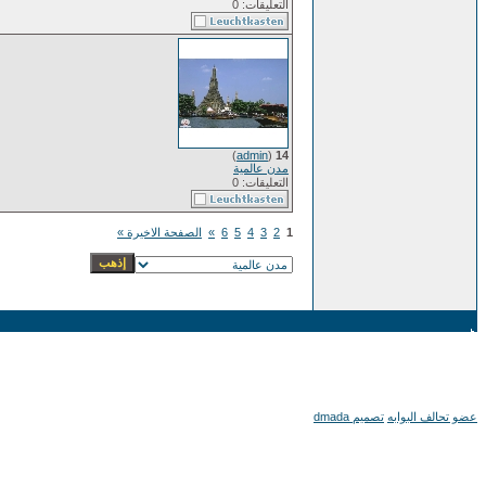
التعليقات: 0
)
admin
(
14
مدن عالمية
التعليقات: 0
1
2
3
4
5
6
»
الصفحة الاخيرة »
عضو تحالف البوابه
تصميم dmada