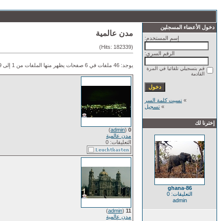
دخول الأعضاء المسجلين
مدن عالمية
إسم المستخدم:
(Hits: 182339)
الرقم السري:
يوجد: 46 ملفات في 6 صفحات يظهر منها الملفات من 1 إلى 9.
قم بتسجيلي تلقائيا في المرة
القادمة
»
نسيت كلمة السر
»
تسجيل
إخترنا لك
)
admin
(
0
مدن عالمية
التعليقات: 0
ghana-86
التعليقات: 0
admin
)
admin
(
11
مدن عالمية