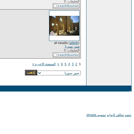
التعليقات: 0
al-rasafa
(
admin
)
صور سوريا
التعليقات: 0
1
2
3
4
5
6
»
الصفحة الاخيرة »
عضو تحالف البوابه
تصميم dmada