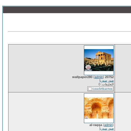
(
admin
)
20752 wallpaper280
صور سوريا
التعليقات: 0
al-raqqa
(
admin
)
صور سوريا