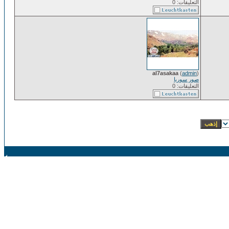
التعليقات: 0
al7asakaa
(
admin
)
صور سوريا
التعليقات: 0