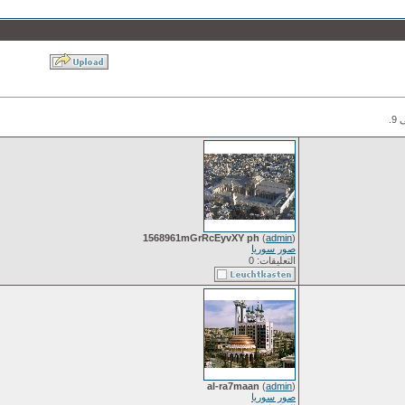
1568961mGrRcEyvXY ph
(
admin
)
صور سوريا
التعليقات: 0
al-ra7maan
(
admin
)
صور سوريا