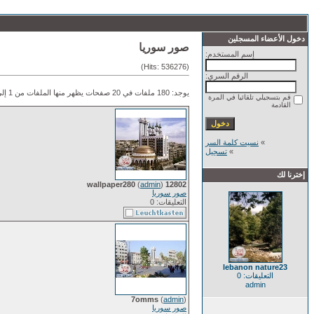
دخول الأعضاء المسجلين
صور سوريا
إسم المستخدم:
(Hits: 536276)
الرقم السري:
يوجد: 180 ملفات في 20 صفحات يظهر منها الملفات من 1 إلى 9.
قم بتسجيلي تلقائيا في المرة
القادمة
»
نسيت كلمة السر
»
تسجيل
إخترنا لك
(
admin
)
12802 wallpaper280
صور سوريا
التعليقات: 0
lebanon nature23
التعليقات: 0
admin
7omms
(
admin
)
صور سوريا